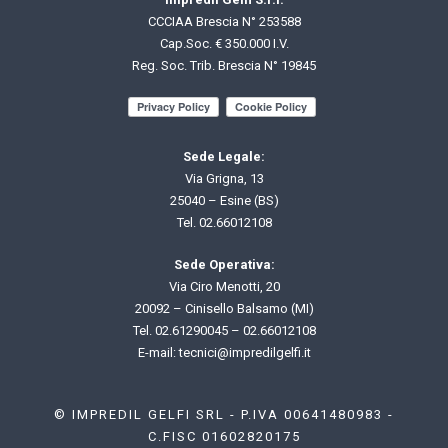
CCCIAA Brescia N° 253588
Cap.Soc. € 350.000 I.V.
Reg. Soc. Trib. Brescia N° 19845
Sede Legale:
Via Grigna, 13
25040 – Esine (BS)
Tel.
02.66012108
Sede Operativa:
Via Ciro Menotti, 20
20092 – Cinisello Balsamo (MI)
Tel.
02.61290045
–
02.66012108
E-mail: t
ecnici@impredilgelfi.it
© IMPREDIL GELFI SRL - P.IVA 00641480983 -
C.FISC 01602820175