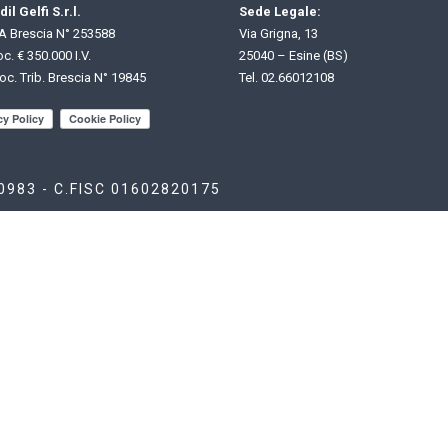
il Gelfi S.r.l.
Sede Legale:
 Brescia N° 253588
Via Grigna, 13
c. € 350.000 I.V.
25040 – Esine (BS)
oc. Trib. Brescia N° 19845
Tel.
02.66012108
80983 - C.FISC 01602820175