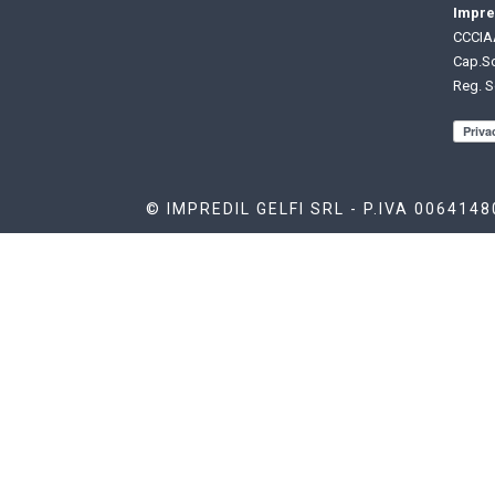
Impred
CCCIAA
Cap.So
Reg. S
© IMPREDIL GELFI SRL - P.IVA 006414