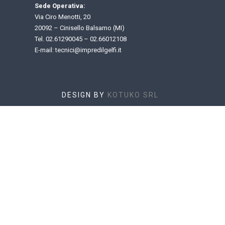
Sede Operativa:
Via Ciro Menotti, 20
20092 – Cinisello Balsamo (MI)
Tel.
02.61290045
–
02.66012108
E-mail: t
ecnici@impredilgelfi.it
DESIGN BY
KOTUKO SRL