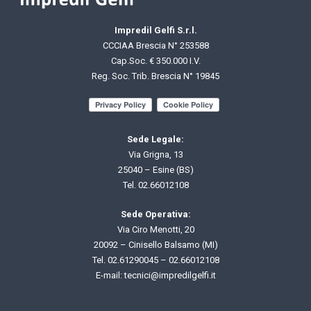
Impredil Gelfi S.r.l.
CCCIAA Brescia N° 253588
Cap.Soc. € 350.000 I.V.
Reg. Soc. Trib. Brescia N° 19845
Sede Legale:
Via Grigna, 13
25040 – Esine (BS)
Tel.
02.66012108
Sede Operativa:
Via Ciro Menotti, 20
20092 – Cinisello Balsamo (MI)
Tel.
02.61290045
–
02.66012108
E-mail: t
ecnici@impredilgelfi.it