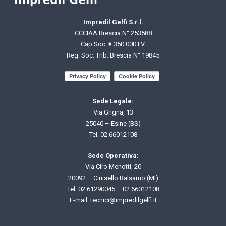
Impredil Gelfi S.r.l.
CCCIAA Brescia N° 253588
Cap.Soc. € 350.000 I.V.
Reg. Soc. Trib. Brescia N° 19845
Sede Legale:
Via Grigna, 13
25040 – Esine (BS)
Tel.
02.66012108
Sede Operativa:
Via Ciro Menotti, 20
20092 – Cinisello Balsamo (MI)
Tel.
02.61290045
–
02.66012108
E-mail: t
ecnici@impredilgelfi.it