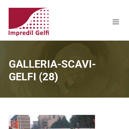
GALLERIA-SCAVI-
GELFI (28)