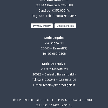
CCCIAA Brescia N° 253588
Cap.Soc. € 350.000 I.V.
Reg. Soc. Trib. Brescia N° 19845
Sede Legale:
Via Grigna, 13
25040 – Esine (BS)
Tel.
02.66012108
Sede Operativa:
Via Ciro Menotti, 20
20092 – Cinisello Balsamo (MI)
Tel.
02.61290045
–
02.66012108
E-mail: t
ecnici@impredilgelfi.it
© IMPREDIL GELFI SRL - P.IVA 00641480983 -
C.FISC 01602820175