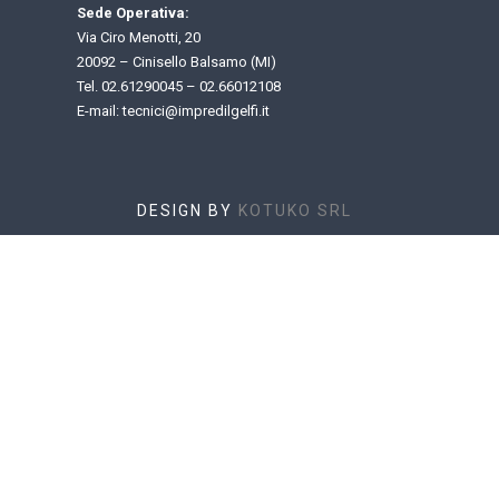
Sede Operativa:
Via Ciro Menotti, 20
20092 – Cinisello Balsamo (MI)
Tel.
02.61290045
–
02.66012108
E-mail: t
ecnici@impredilgelfi.it
DESIGN BY
KOTUKO SRL