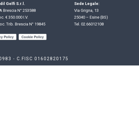
il Gelfi S.r.l.
Sede Legale:
 Brescia N° 253588
Via Grigna, 13
c. € 350.000 I.V.
25040 – Esine (BS)
oc. Trib. Brescia N° 19845
Tel.
02.66012108
80983 - C.FISC 01602820175