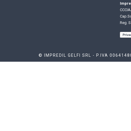
Impred
CCCIAA
Cap.So
Reg. S
© IMPREDIL GELFI SRL - P.IVA 006414