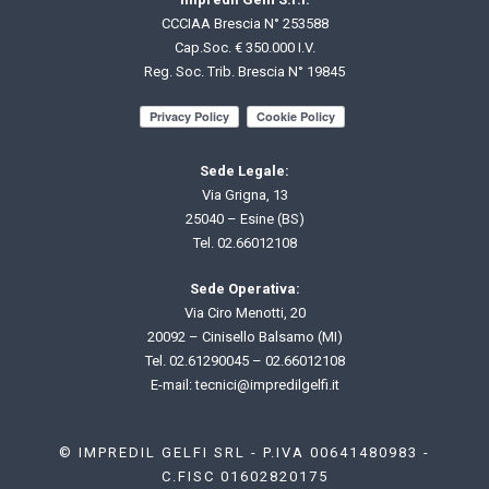
CCCIAA Brescia N° 253588
Cap.Soc. € 350.000 I.V.
Reg. Soc. Trib. Brescia N° 19845
Sede Legale:
Via Grigna, 13
25040 – Esine (BS)
Tel.
02.66012108
Sede Operativa:
Via Ciro Menotti, 20
20092 – Cinisello Balsamo (MI)
Tel.
02.61290045
–
02.66012108
E-mail: t
ecnici@impredilgelfi.it
© IMPREDIL GELFI SRL - P.IVA 00641480983 -
C.FISC 01602820175