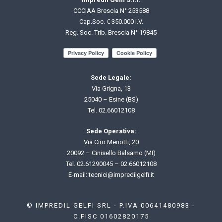
CCCIAA Brescia N° 253588
Cap.Soc. € 350.000 I.V.
Reg. Soc. Trib. Brescia N° 19845
Sede Legale:
Via Grigna, 13
25040 – Esine (BS)
Tel.
02.66012108
Sede Operativa:
Via Ciro Menotti, 20
20092 – Cinisello Balsamo (MI)
Tel.
02.61290045
–
02.66012108
E-mail: t
ecnici@impredilgelfi.it
© IMPREDIL GELFI SRL - P.IVA 00641480983 -
C.FISC 01602820175