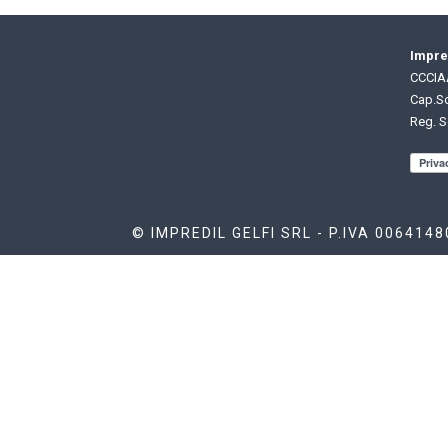
Impred
CCCIAA
Cap.So
Reg. S
© IMPREDIL GELFI SRL - P.IVA 006414