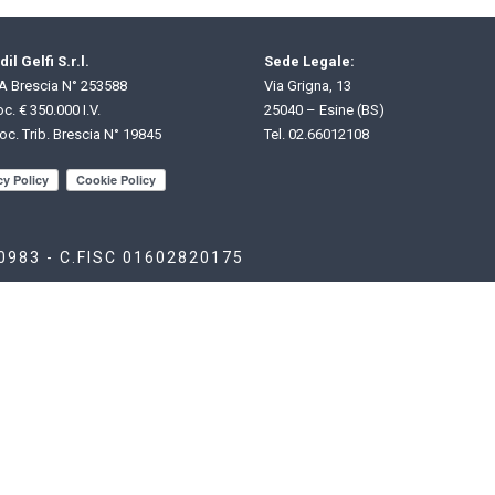
il Gelfi S.r.l.
Sede Legale:
 Brescia N° 253588
Via Grigna, 13
c. € 350.000 I.V.
25040 – Esine (BS)
oc. Trib. Brescia N° 19845
Tel.
02.66012108
80983 - C.FISC 01602820175