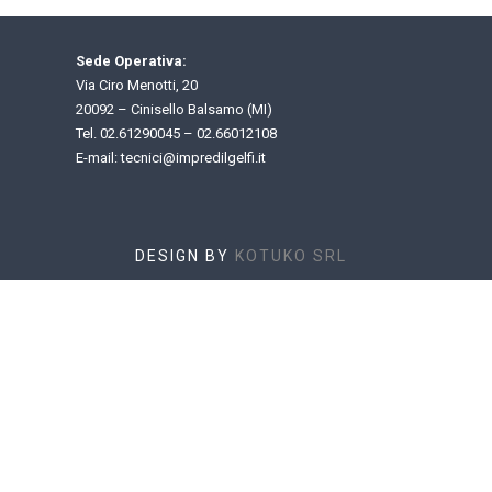
Sede Operativa:
Via Ciro Menotti, 20
20092 – Cinisello Balsamo (MI)
Tel.
02.61290045
–
02.66012108
E-mail: t
ecnici@impredilgelfi.it
DESIGN BY
KOTUKO SRL