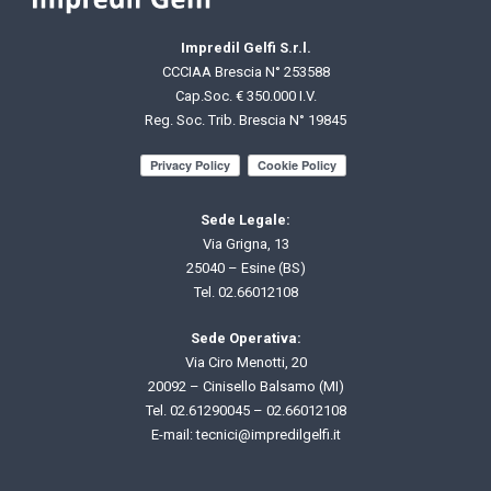
Impredil Gelfi S.r.l.
CCCIAA Brescia N° 253588
Cap.Soc. € 350.000 I.V.
Reg. Soc. Trib. Brescia N° 19845
Sede Legale:
Via Grigna, 13
25040 – Esine (BS)
Tel.
02.66012108
Sede Operativa:
Via Ciro Menotti, 20
20092 – Cinisello Balsamo (MI)
Tel.
02.61290045
–
02.66012108
E-mail: t
ecnici@impredilgelfi.it