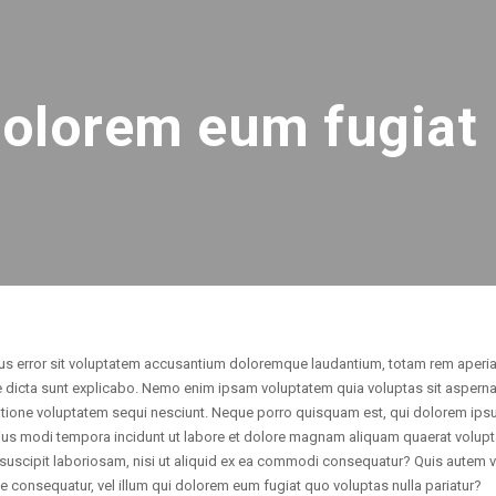
dolorem eum fugiat
tus error sit voluptatem accusantium doloremque laudantium, totam rem aperia
tae dicta sunt explicabo. Nemo enim ipsam voluptatem quia voluptas sit aspernat
tione voluptatem sequi nesciunt. Neque porro quisquam est, qui dolorem ipsum
eius modi tempora incidunt ut labore et dolore magnam aliquam quaerat volup
suscipit laboriosam, nisi ut aliquid ex ea commodi consequatur? Quis autem ve
ae consequatur, vel illum qui dolorem eum fugiat quo voluptas nulla pariatur?