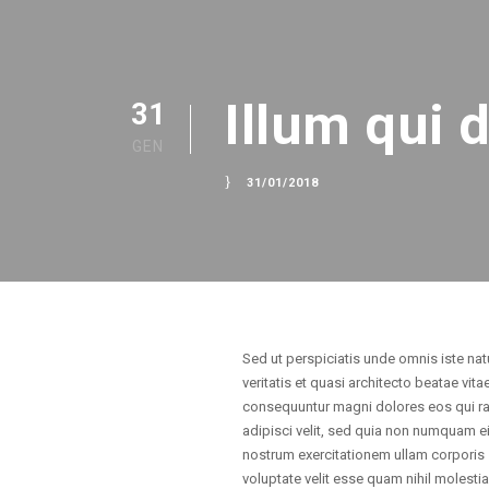
Illum qui 
31
GEN
31/01/2018
Sed ut perspiciatis unde omnis iste na
veritatis et quasi architecto beatae vi
consequuntur magni dolores eos qui ra
adipisci velit, sed quia non numquam 
nostrum exercitationem ullam corporis 
voluptate velit esse quam nihil molesti