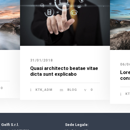
31/01/2018
06/0
Quasi architecto beatae vitae
Lore
dicta sunt explicabo
cons
0
KTK_ADM
BLOG
0
K
Gelfi S.r.l.
Sede Legale: