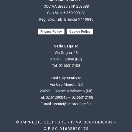
CCCIAA Brescia N° 253588
Cap.Soc. € 350.000 I.V.
Reg. Soc. Trib. Brescia N° 19845
Sede Legale:
Via Grigna, 13
25040 – Esine (BS)
Tel.
02.66012108
Sede Operativa:
Via Ciro Menotti, 20
20092 – Cinisello Balsamo (MI)
Tel.
02.61290045
–
02.66012108
E-mail: t
ecnici@impredilgelfi.it
© IMPREDIL GELFI SRL - P.IVA 00641480983 -
C.FISC 01602820175