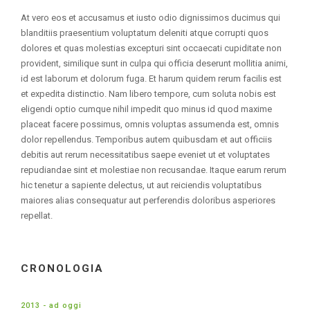
At vero eos et accusamus et iusto odio dignissimos ducimus qui
blanditiis praesentium voluptatum deleniti atque corrupti quos
dolores et quas molestias excepturi sint occaecati cupiditate non
provident, similique sunt in culpa qui officia deserunt mollitia animi,
id est laborum et dolorum fuga. Et harum quidem rerum facilis est
et expedita distinctio. Nam libero tempore, cum soluta nobis est
eligendi optio cumque nihil impedit quo minus id quod maxime
placeat facere possimus, omnis voluptas assumenda est, omnis
dolor repellendus. Temporibus autem quibusdam et aut officiis
debitis aut rerum necessitatibus saepe eveniet ut et voluptates
repudiandae sint et molestiae non recusandae. Itaque earum rerum
hic tenetur a sapiente delectus, ut aut reiciendis voluptatibus
maiores alias consequatur aut perferendis doloribus asperiores
repellat.
CRONOLOGIA
2013 - ad oggi