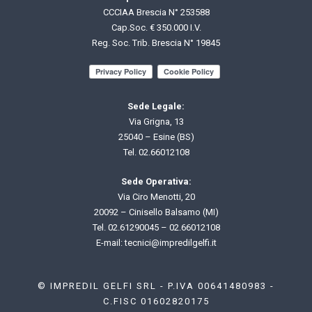
CCCIAA Brescia N° 253588
Cap.Soc. € 350.000 I.V.
Reg. Soc. Trib. Brescia N° 19845
Sede Legale:
Via Grigna, 13
25040 – Esine (BS)
Tel.
02.66012108
Sede Operativa:
Via Ciro Menotti, 20
20092 – Cinisello Balsamo (MI)
Tel.
02.61290045
–
02.66012108
E-mail: t
ecnici@impredilgelfi.it
© IMPREDIL GELFI SRL - P.IVA 00641480983 -
C.FISC 01602820175